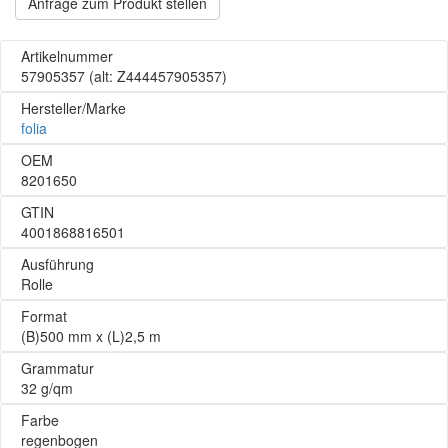
Anfrage zum Produkt stellen
Artikelnummer
57905357
(alt: Z444457905357)
Hersteller/Marke
folia
OEM
8201650
GTIN
4001868816501
Ausführung
Rolle
Format
(B)500 mm x (L)2,5 m
Grammatur
32 g/qm
Farbe
regenbogen