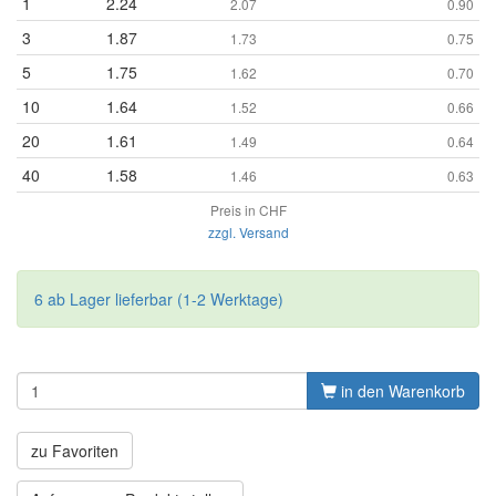
1
2.24
2.07
0.90
3
1.87
1.73
0.75
5
1.75
1.62
0.70
10
1.64
1.52
0.66
20
1.61
1.49
0.64
40
1.58
1.46
0.63
Preis in CHF
zzgl. Versand
6 ab Lager lieferbar (1-2 Werktage)
in den Warenkorb
zu Favoriten