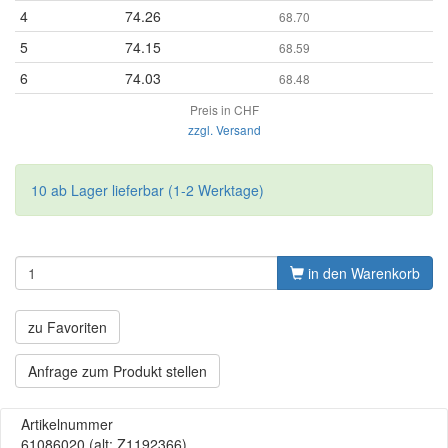
4
74.26
68.70
5
74.15
68.59
6
74.03
68.48
Preis in CHF
zzgl. Versand
10 ab Lager lieferbar (1-2 Werktage)
in den Warenkorb
zu Favoriten
Anfrage zum Produkt stellen
Artikelnummer
61086020
(alt: Z1192366)