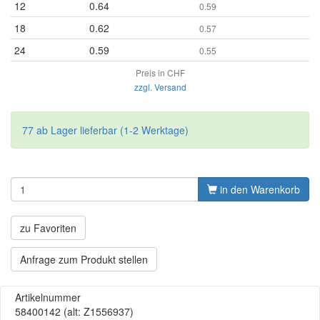
12
0.64
0.59
18
0.62
0.57
24
0.59
0.55
Preis in CHF
zzgl. Versand
77 ab Lager lieferbar (1-2 Werktage)
in den Warenkorb
zu Favoriten
Anfrage zum Produkt stellen
Artikelnummer
58400142
(alt: Z1556937)