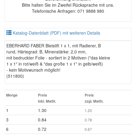
Bitte halten Sie im Zweifel Rücksprache mit uns.
Telefonische Anfragen: 071 9888 980
Katalog-Datenblatt (PDF) mit weiteren Details
EBERHARD FABER Bleistift 1 x 1, mit Radierer, B
rund, Härtegrad: B, Minenstärke: 2,0 mm,
mit bedruckter Folie - sortiert in 2 Motiven ("das kleine
1 x 1" in rot/weiß & "das große 1 x 1" in gelb/weiß)
- kein Motivwunsch möglich!
(511800)
Menge
Preis
Preis
inkl. MwSt.
zzgl. MwSt.
1
1.30
1.20
3
0.84
0.78
6
0.72
0.67