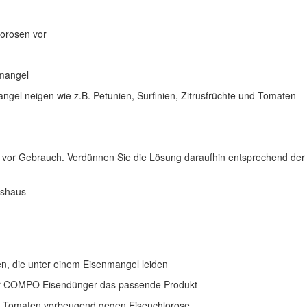
lorosen vor
nmangel
gel neigen wie z.B. Petunien, Surfinien, Zitrusfrüchte und Tomaten
r vor Gebrauch. Verdünnen Sie die Lösung daraufhin entsprechend de
hshaus
zen, die unter einem Eisenmangel leiden
 der COMPO Eisendünger das passende Produkt
oder Tomaten vorbeugend gegen Eisenchlorose