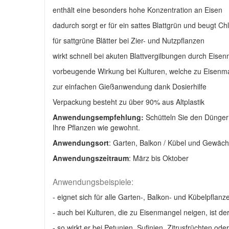
enthält eine besonders hohe Konzentration an Eisen
dadurch sorgt er für ein sattes Blattgrün und beugt Ch
für sattgrüne Blätter bei Zier- und Nutzpflanzen
wirkt schnell bei akuten Blattvergilbungen durch Eise
vorbeugende Wirkung bei Kulturen, welche zu Eisenman
zur einfachen Gießanwendung dank Dosierhilfe
Verpackung besteht zu über 90% aus Altplastik
Anwendungsempfehlung:
Schütteln Sie den Dünge
Ihre Pflanzen wie gewohnt.
Anwendungsort
: Garten, Balkon / Kübel und Gewäc
Anwendungszeitraum
: März bis Oktober
Anwendungsbeispiele:
- eignet sich für alle Garten-, Balkon- und Kübelpflan
- auch bei Kulturen, die zu Eisenmangel neigen, ist
- so wirkt er bei Petunien, Sufinien, Zitrusfrüchten 