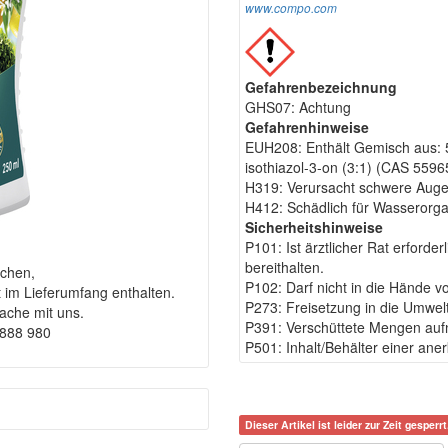
www.compo.com
Gefahrenbezeichnung
GHS07: Achtung
Gefahrenhinweise
EUH208: Enthält Gemisch aus: 5
isothiazol-3-on (3:1) (CAS 5596
H319: Verursacht schwere Auge
H412: Schädlich für Wasserorgan
Sicherheitshinweise
P101: Ist ärztlicher Rat erford
bereithalten.
chen,
P102: Darf nicht in die Hände v
t im Lieferumfang enthalten.
P273: Freisetzung in die Umwel
rache mit uns.
P391: Verschüttete Mengen au
9888 980
P501: Inhalt/Behälter einer an
Dieser Artikel ist leider zur Zeit gesperrt