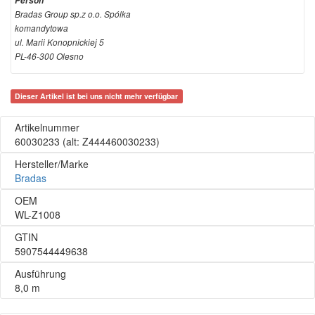
Person
Bradas Group sp.z o.o. Spólka
komandytowa
ul. Marii Konopnickiej 5
PL-46-300 Olesno
Dieser Artikel ist bei uns nicht mehr verfügbar
Artikelnummer
60030233
(alt: Z444460030233)
Hersteller/Marke
Bradas
OEM
WL-Z1008
GTIN
5907544449638
Ausführung
8,0 m