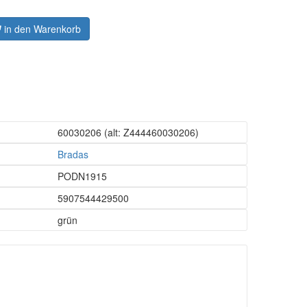
in den Warenkorb
60030206
(alt: Z444460030206)
Bradas
PODN1915
5907544429500
grün