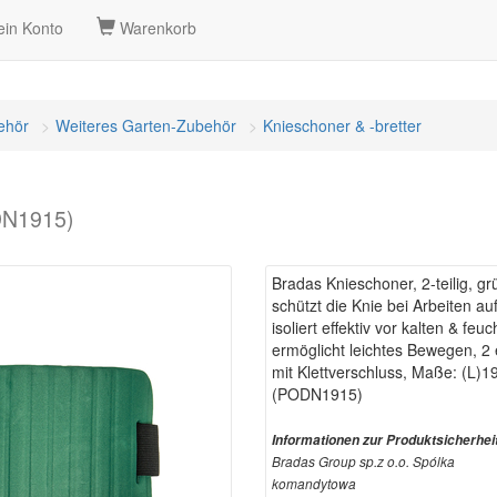
in Konto
Warenkorb
ehör
Weiteres Garten-Zubehör
Knieschoner & -bretter
ODN1915)
Bradas Knieschoner, 2-teilig, gr
schützt die Knie bei Arbeiten a
isoliert effektiv vor kalten & fe
ermöglicht leichtes Bewegen, 2
mit Klettverschluss, Maße: (L)
(PODN1915)
Informationen zur Produktsicherhei
Bradas Group sp.z o.o. Spólka
komandytowa