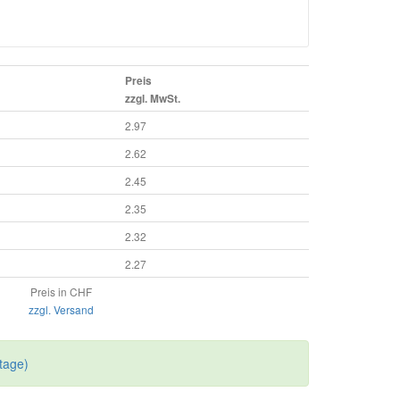
Preis
zzgl. MwSt.
2.97
2.62
2.45
2.35
2.32
2.27
Preis in CHF
zzgl. Versand
tage)