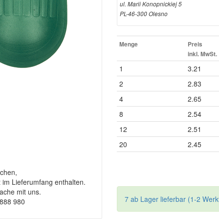
ul. Marii Konopnickiej 5
PL-46-300 Olesno
Menge
Preis
inkl. MwSt.
1
3.21
2
2.83
4
2.65
8
2.54
12
2.51
20
2.45
chen,
t im Lieferumfang enthalten.
rache mit uns.
7 ab Lager lieferbar (1-2 Werk
9888 980