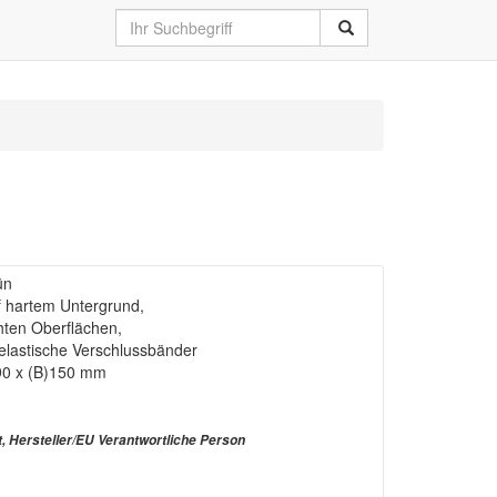
ün
uf hartem Untergrund,
uchten Oberflächen,
 elastische Verschlussbänder
190 x (B)150 mm
t, Hersteller/EU Verantwortliche Person