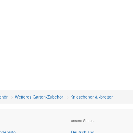
ehör
Weiteres Garten-Zubehör
Knieschoner & -bretter
unsere Shops:
deninfo
Deutschland