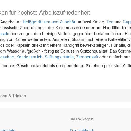
n für höchste Arbeitszufriedenheit
r Angebot an
Heißgetränken und Zubehör
umfasst Kaffee,
Tee
und
Cap
klassische Zubereitung in der Kaffeemaschine oder per Handfilter biet
pseln
überzeugen durch einige Vorteile gegenüber herkömmlichem Filt
ng von Kaffee weiterhelfen. Anstelle mühsam nach einem Kaffeefilter zu
ds oder Kapseln direkt mit einem Handgriff bewerkstelligen. Für alle, 
ßem Wasser aufgießen - fertig ist Genuss in Spitzenqualität. Das Sorti
eesahne
,
Kondensmilch
,
Süßungsmitteln
,
Zitronensaft
oder einfach nur
ommenes Geschmackserlebnis und generieren Sie einen perfekten Auft
sen & Trinken
unsere Shops:
deninfo
Deutschland