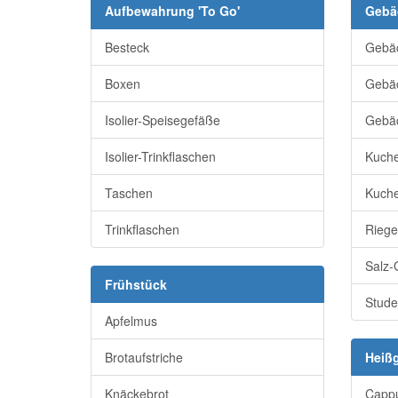
Aufbewahrung 'To Go'
Gebä
Besteck
Gebä
Boxen
Gebäc
Isolier-Speisegefäße
Gebä
Isolier-Trinkflaschen
Kuch
Taschen
Kuche
Trinkflaschen
Riege
Salz-
Frühstück
Stude
Apfelmus
Brotaufstriche
Heiß
Knäckebrot
Cappu