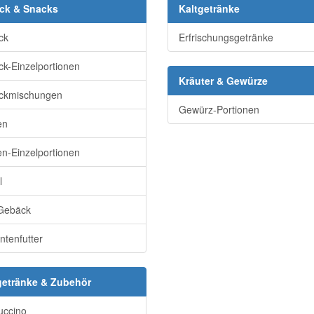
ck & Snacks
Kaltgetränke
ck
Erfrischungsgetränke
k-Einzelportionen
Kräuter & Gewürze
ckmischungen
Gewürz-Portionen
en
n-Einzelportionen
l
Gebäck
ntenfutter
getränke & Zubehör
ccino