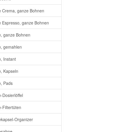
e Crema, ganze Bohnen
e Espresso, ganze Bohnen
e, ganze Bohnen
e, gemahlen
, Instant
e, Kapseln
e, Pads
-Dosierlöffel
-Filtertüten
ekapsel-Organizer
esahne