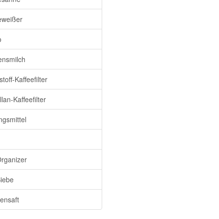
eweißer
o
nsmilch
toff-Kaffeefilter
lan-Kaffeefilter
gsmittel
rganizer
iebe
nensaft