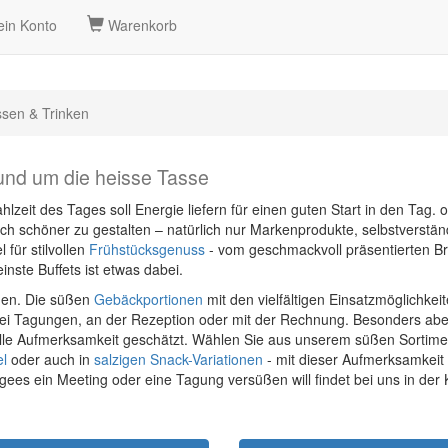
in Konto
Warenkorb
sen & Trinken
 rund um die heisse Tasse
it des Tages soll Energie liefern für einen guten Start in den Tag. of
h schöner zu gestalten – natürlich nur Markenprodukte, selbstverständl
 für stilvollen
Frühstücksgenuss
- vom geschmackvoll präsentierten Bro
inste Buffets ist etwas dabei.
hen. Die süßen
Gebäckportionen
mit den vielfältigen Einsatzmöglichkei
bei Tagungen, an der Rezeption oder mit der Rechnung. Besonders abe
olle Aufmerksamkeit geschätzt. Wählen Sie aus unserem süßen Sortime
el
oder auch in
salzigen Snack-Variationen
- mit dieser Aufmerksamkeit 
es ein Meeting oder eine Tagung versüßen will findet bei uns in der