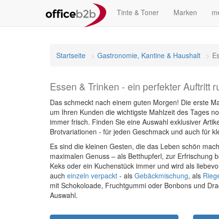
Tinte & Toner
Marken
me
Startseite
Gastronomie, Kantine & Haushalt
Es
Essen & Trinken - ein perfekter Auftritt
Das schmeckt nach einem guten Morgen! Die erste Mahlze
um Ihren Kunden die wichtigste Mahlzeit des Tages noc
immer frisch. Finden Sie eine Auswahl exklusiver Artikel
Brotvariationen - für jeden Geschmack und auch für kle
Es sind die kleinen Gesten, die das Leben schön mac
maximalen Genuss – als Betthupferl, zur Erfrischung 
Keks oder ein Kuchenstück immer und wird als liebev
auch
einzeln verpackt
- als
Gebäckmischung
, als
Rieg
mit Schokoloade, Fruchtgummi oder Bonbons und Drage
Auswahl.