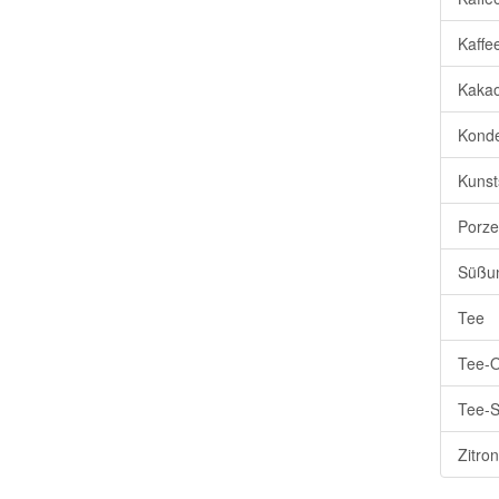
Kaffe
Kaka
Konde
Kunsts
Porzel
Süßun
Tee
Tee-O
Tee-S
Zitro