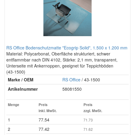
RS Office Bodenschutzmatte "Ecogrip Solid", 1.500 x 1.200 mm
Material: Polycarbonat, Oberfläche strukturiert, schwer
entflammbar nach DIN 4102, Stärke: 2,1 mm, transparent,
Unterseite mit Ankernoppen, geeignet für Teppichböden
(43-1500)
Marke / OEM
RS Office
/ 43-1500
Artikelnummer
58081550
Menge
Preis
Preis
inkl. MwSt.
zzgl. MwSt.
1
77.54
71.73
2
77.42
71.62