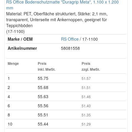
RS Office Bodenschutzmatte "Duragrip Meta", 1.100 x 1.200
mm
Material: PET, Oberfläche strukturiert, Stärke: 2,1 mm,
transparent, Unterseite mit Ankernoppen, geeignet für
Teppichböden
(17-1100)
Marke / OEM
RS Office
/ 17-1100
Artikelnummer
58081558
Menge
Preis
Preis
inkl. MwSt.
zzgl. MwSt.
1
55.75
51.57
2
55.68
51.51
4
55.63
51.46
6
55.56
51.40
8
55.51
51.35
10
55.44
51.29