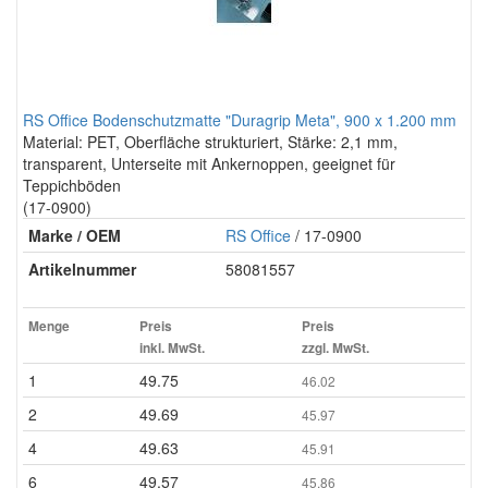
RS Office Bodenschutzmatte "Duragrip Meta", 900 x 1.200 mm
Material: PET, Oberfläche strukturiert, Stärke: 2,1 mm,
transparent, Unterseite mit Ankernoppen, geeignet für
Teppichböden
(17-0900)
Marke / OEM
RS Office
/ 17-0900
Artikelnummer
58081557
Menge
Preis
Preis
inkl. MwSt.
zzgl. MwSt.
1
49.75
46.02
2
49.69
45.97
4
49.63
45.91
6
49.57
45.86