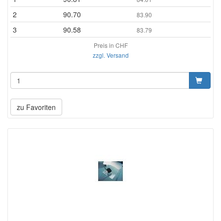
2
90.70
83.90
3
90.58
83.79
Preis in CHF
zzgl. Versand
zu Favoriten