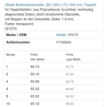
rillstab Bodenschutzmatte, (B)1.200 x (T)1.500 mm, Teppich
für Teppichböden, aus Polycarbonat, bruchfest, rechteckig,
abgerundete Ecken, leicht strukturierte Oberseite,
mit Noppen an der Unterseite, Dicke: 1,9 mm,
Farbe: transparent
(97273)
Marke / OEM
rillstab
/ 97273
Artikelnummer
71700004
Menge
Preis
Preis
inkl. MwSt.
zzgl. MwSt.
1
66.74
61.74
2
66.16
61.20
4
65.68
60.76
6
65.32
60.43
8
65.22
60.33
10
65.10
60.22