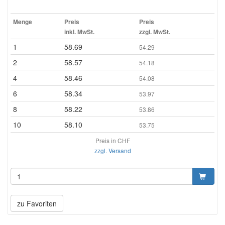
Menge
Preis
Preis
inkl. MwSt.
zzgl. MwSt.
1
58.69
54.29
2
58.57
54.18
4
58.46
54.08
6
58.34
53.97
8
58.22
53.86
10
58.10
53.75
Preis in CHF
zzgl. Versand
zu Favoriten