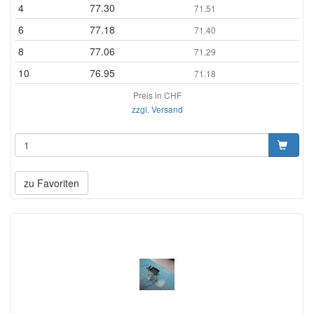
4
77.30
71.51
6
77.18
71.40
8
77.06
71.29
10
76.95
71.18
Preis in CHF
zzgl. Versand
zu Favoriten