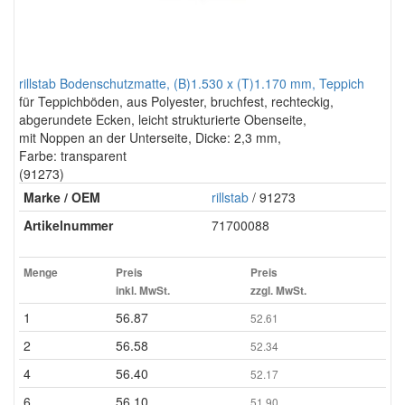
rillstab Bodenschutzmatte, (B)1.530 x (T)1.170 mm, Teppich
für Teppichböden, aus Polyester, bruchfest, rechteckig,
abgerundete Ecken, leicht strukturierte Obenseite,
mit Noppen an der Unterseite, Dicke: 2,3 mm,
Farbe: transparent
(91273)
Marke / OEM
rillstab
/ 91273
Artikelnummer
71700088
Menge
Preis
Preis
inkl. MwSt.
zzgl. MwSt.
1
56.87
52.61
2
56.58
52.34
4
56.40
52.17
6
56.10
51.90