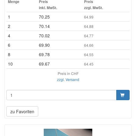
Menge
Preis
Preis
inkl. MwSt.
zzgl. MwSt.
1
70.25
64.99
2
70.14
64.88
4
70.02
64.77
6
69.90
64.66
8
69.78
64.55
10
69.67
64.45
Preis in CHF
zzgl. Versand
zu Favoriten