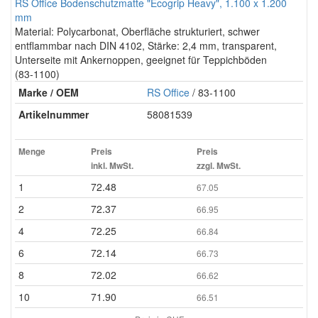
RS Office Bodenschutzmatte "Ecogrip Heavy", 1.100 x 1.200
mm
Material: Polycarbonat, Oberfläche strukturiert, schwer
entflammbar nach DIN 4102, Stärke: 2,4 mm, transparent,
Unterseite mit Ankernoppen, geeignet für Teppichböden
(83-1100)
Marke / OEM
RS Office
/ 83-1100
Artikelnummer
58081539
Menge
Preis
Preis
inkl. MwSt.
zzgl. MwSt.
1
72.48
67.05
2
72.37
66.95
4
72.25
66.84
6
72.14
66.73
8
72.02
66.62
10
71.90
66.51