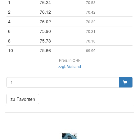
1
76.24
70.53
2
76.12
70.42
4
76.02
70.32
6
75.90
70.21
8
75.78
70.10
10
75.66
69.99
Preis in CHF
zzgl. Versand
zu Favoriten