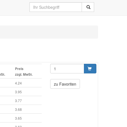
Preis
wSt.
zzgl. MwSt.
4.24
zu Favoriten
3.95
3.77
3.68
3.65
3.63