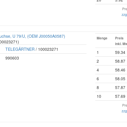
Pre
zzg
buchse, U 79/U, (OEM J00050A0587)
Menge
Preis
100023271)
inkl. M
TELEGÄRTNER
/ 100023271
1
59.34
990603
2
58.87
4
58.46
6
58.05
8
57.87
10
57.69
Pre
zzg