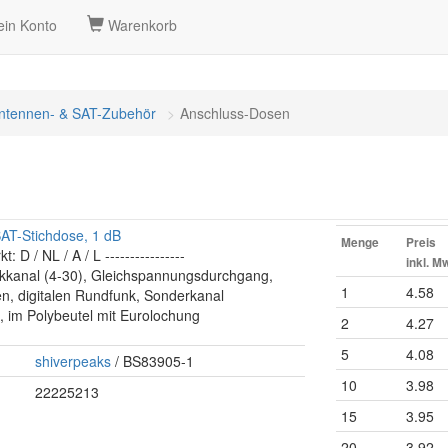
in Konto
Warenkorb
ntennen- & SAT-Zubehör
Anschluss-Dosen
AT-Stichdose, 1 dB
Menge
Preis
t: D / NL / A / L ----------------
inkl. M
kanal (4-30), Gleichspannungsdurchgang,
1
4.58
n, digitalen Rundfunk, Sonderkanal
, im Polybeutel mit Eurolochung
2
4.27
5
4.08
shiverpeaks
/ BS83905-1
10
3.98
22225213
15
3.95
20
3.92