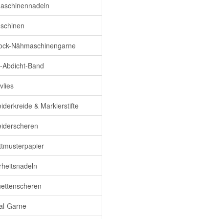
aschinennadeln
schinen
ock-Nähmaschinengarne
Abdicht-Band
lies
iderkreide & Markierstifte
iderscheren
ttmusterpapier
rheitsnadeln
uettenscheren
al-Garne