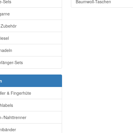
e-Sets
Baumwoll-Taschen
garne
k-Zubehör
liesel
knadeln
fänger-Sets
n
dler & Fingerhüte
hlabels
-/Nahttrenner
ibänder