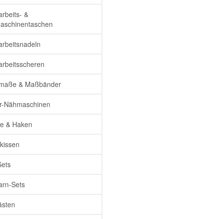
rbeits- &
aschinentaschen
rbeitsnadeln
rbeitsscheren
maße & Maßbänder
r-Nähmaschinen
e & Haken
kissen
ets
rn-Sets
ästen