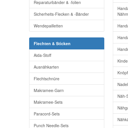
Reparaturbänder & -folien
Handa
Sicherheits-Flecken & -Bänder
Nähm
Wendepailletten
Handa
Handa
Flechten & Sticken
Hand
Aida-Stoff
Kinde
Ausnähkarten
Knöpf
Flechtschnüre
Nadel
Makramee-Garn
Näh-S
Makramee-Sets
Nähga
Paracord-Sets
Nähk
Punch Needle-Sets