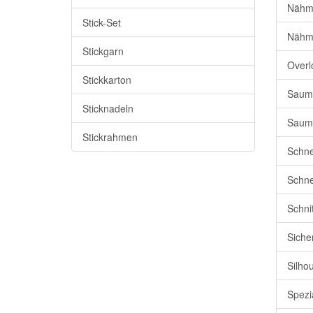
Nähm
Stick-Set
Nähm
Stickgarn
Overl
Stickkarton
Saum-
Sticknadeln
Saumv
Stickrahmen
Schne
Schne
Schni
Siche
Silho
Spezi