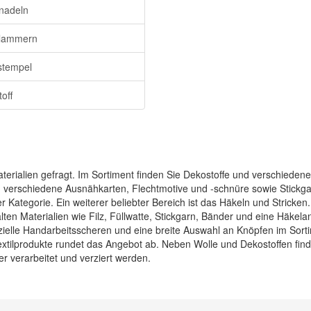
nadeln
klammern
lstempel
toff
aterialien gefragt. Im Sortiment finden Sie Dekostoffe und verschiedene
 verschiedene Ausnähkarten, Flechtmotive und -schnüre sowie Stickgar
er Kategorie. Ein weiterer beliebter Bereich ist das Häkeln und Stricken
alten Materialien wie Filz, Füllwatte, Stickgarn, Bänder und eine Häke
pezielle Handarbeitsscheren und eine breite Auswahl an Knöpfen im Sor
Textilprodukte rundet das Angebot ab. Neben Wolle und Dekostoffen fin
r verarbeitet und verziert werden.