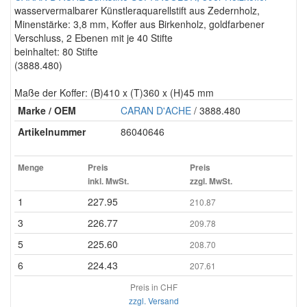
wasservermalbarer Künstleraquarellstift aus Zedernholz,
Minenstärke: 3,8 mm, Koffer aus Birkenholz, goldfarbener
Verschluss, 2 Ebenen mit je 40 Stifte
beinhaltet: 80 Stifte
(3888.480)
Maße der Koffer: (B)410 x (T)360 x (H)45 mm
Marke / OEM
CARAN D'ACHE
/ 3888.480
Artikelnummer
86040646
Menge
Preis
Preis
inkl. MwSt.
zzgl. MwSt.
1
227.95
210.87
3
226.77
209.78
5
225.60
208.70
6
224.43
207.61
Preis in CHF
zzgl. Versand