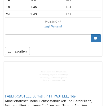
18
1.45
1.34
24
1.43
1.32
Preis in CHF
zzgl. Versand
zu Favoriten
FABER-CASTELL Buntstift PITT PASTELL, rötel
Künstlerfarbstift, hohe Lichtbeständigkeit und Farbbrillanz,
fett- und ölfrei, geeignet für feine und filigrane Arbeiten,