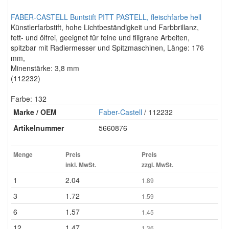
FABER-CASTELL Buntstift PITT PASTELL, fleischfarbe hell
Künstlerfarbstift, hohe Lichtbeständigkeit und Farbbrillanz,
fett- und ölfrei, geeignet für feine und filigrane Arbeiten,
spitzbar mit Radiermesser und Spitzmaschinen, Länge: 176
mm,
Minenstärke: 3,8 mm
(112232)
Farbe: 132
Marke / OEM
Faber-Castell
/ 112232
Artikelnummer
5660876
Menge
Preis
Preis
inkl. MwSt.
zzgl. MwSt.
1
2.04
1.89
3
1.72
1.59
6
1.57
1.45
12
1.47
1.36