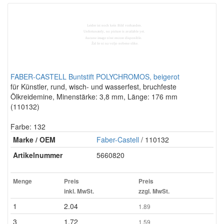
FABER-CASTELL Buntstift POLYCHROMOS, beigerot
für Künstler, rund, wisch- und wasserfest, bruchfeste
Ölkreidemine, Minenstärke: 3,8 mm, Länge: 176 mm
(110132)
Farbe: 132
Marke / OEM
Faber-Castell
/ 110132
Artikelnummer
5660820
Menge
Preis
Preis
inkl. MwSt.
zzgl. MwSt.
1
2.04
1.89
3
1.72
1.59