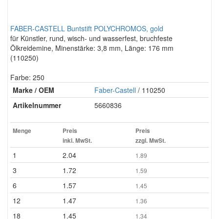
FABER-CASTELL Buntstift POLYCHROMOS, gold
für Künstler, rund, wisch- und wasserfest, bruchfeste
Ölkreidemine, Minenstärke: 3,8 mm, Länge: 176 mm
(110250)
Farbe: 250
Marke / OEM
Faber-Castell
/ 110250
Artikelnummer
5660836
Menge
Preis
Preis
inkl. MwSt.
zzgl. MwSt.
1
2.04
1.89
3
1.72
1.59
6
1.57
1.45
12
1.47
1.36
18
1.45
1.34