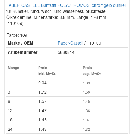
FABER-CASTELL Buntstift POLYCHROMOS, chromgelb dunkel
für Künstler, rund, wisch- und wasserfest, bruchfeste
Ölkreidemine, Minenstärke: 3,8 mm, Länge: 176 mm
(110109)
Farbe: 109
Marke / OEM
Faber-Castell
/ 110109
Artikelnummer
5660814
Menge
Preis
Preis
inkl. MwSt.
zzgl. MwSt.
1
2.04
1.89
3
1.72
1.59
6
1.57
1.45
12
1.47
1.36
18
1.45
1.34
24
1.43
1.32