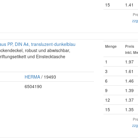
15
1.41
Pre
zzg
us PP, DIN A4, transluzent-dunkelblau
Menge
Preis
ückendeckel, robust und abwischbar,
inkl. M
riftungsetikett und Einstecktasche
1
1.97
3
1.61
HERMA
/ 19493
6
1.46
6504190
9
1.39
12
1.37
15
1.35
Pre
zzg