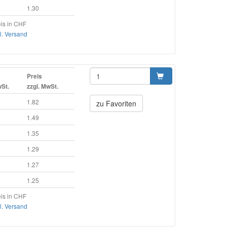
1.30
is in CHF
l. Versand
Preis
wSt.
zzgl. MwSt.
1.82
zu Favoriten
1.49
1.35
1.29
1.27
1.25
is in CHF
l. Versand