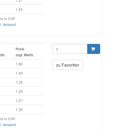
1.27
1.25
is in CHF
l. Versand
Preis
wSt.
zzgl. MwSt.
1.82
zu Favoriten
1.49
1.35
1.29
1.27
1.25
is in CHF
l. Versand