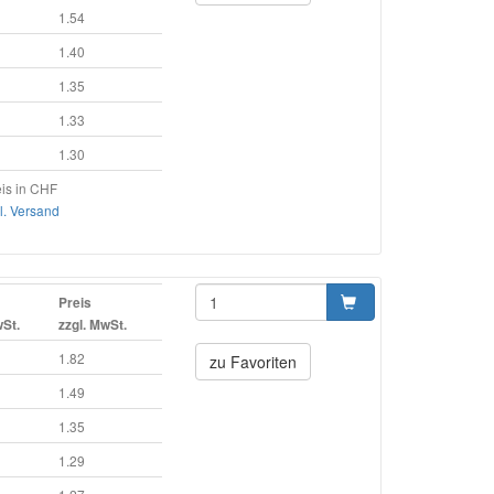
1.54
1.40
1.35
1.33
1.30
is in CHF
l. Versand
Preis
wSt.
zzgl. MwSt.
1.82
zu Favoriten
1.49
1.35
1.29