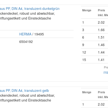
us PP, DIN A4, transluzent-dunkelgrün
Menge
Preis
ückendeckel, robust und abwischbar,
inkl. M
riftungsetikett und Einstecktasche
1
2.02
3
1.66
HERMA
/ 19495
6
1.51
6504192
9
1.46
12
1.44
15
1.41
Pre
zzg
us PP, DIN A4, transluzent-gelb
Menge
Preis
ückendeckel, robust und abwischbar,
inkl. M
riftungsetikett und Einstecktasche
1
2.02