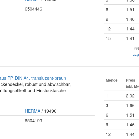
6504446
6
1.51
9
1.46
12
1.44
15
1.41
Pre
zzg
us PP, DIN A4, transluzent-braun
Menge
Preis
ückendeckel, robust und abwischbar,
inkl. M
riftungsetikett und Einstecktasche
1
2.02
3
1.66
HERMA
/ 19496
6
1.51
6504193
9
1.46
12
1.44