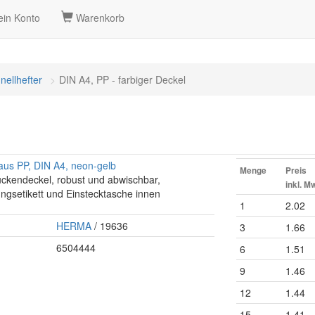
in Konto
Warenkorb
nellhefter
DIN A4, PP - farbiger Deckel
aus PP, DIN A4, neon-gelb
Menge
Preis
ückendeckel, robust und abwischbar,
inkl. M
ungsetikett und Einstecktasche innen
1
2.02
HERMA
/ 19636
3
1.66
6504444
6
1.51
9
1.46
12
1.44
15
1.41