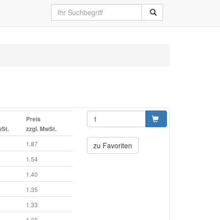
Preis
wSt.
zzgl. MwSt.
1.87
zu Favoriten
1.54
1.40
1.35
1.33
1.30