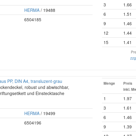
3
1.66
HERMA
/ 19488
6
1.51
6504185
9
1.46
12
1.44
15
1.41
Pre
zzg
us PP, DIN A4, transluzent-grau
Menge
Preis
ückendeckel, robust und abwischbar,
inkl. M
riftungsetikett und Einstecktasche
1
1.97
3
1.61
HERMA
/ 19499
6
1.46
6504196
9
1.39