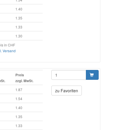
1.40
1.35
1.33
1.30
is in CHF
l. Versand
Preis
wSt.
zzgl. MwSt.
1.87
zu Favoriten
1.54
1.40
1.35
1.33