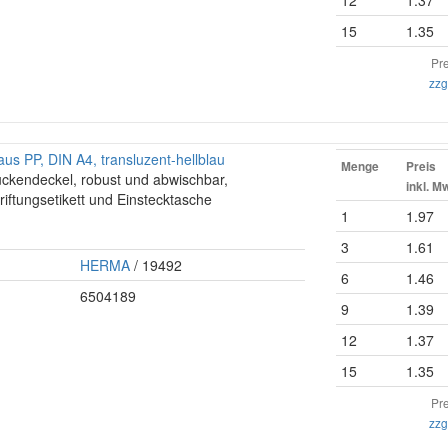
12
1.37
15
1.35
Pre
zzg
us PP, DIN A4, transluzent-hellblau
Menge
Preis
ückendeckel, robust und abwischbar,
inkl. M
riftungsetikett und Einstecktasche
1
1.97
3
1.61
HERMA
/ 19492
6
1.46
6504189
9
1.39
12
1.37
15
1.35
Pre
zzg