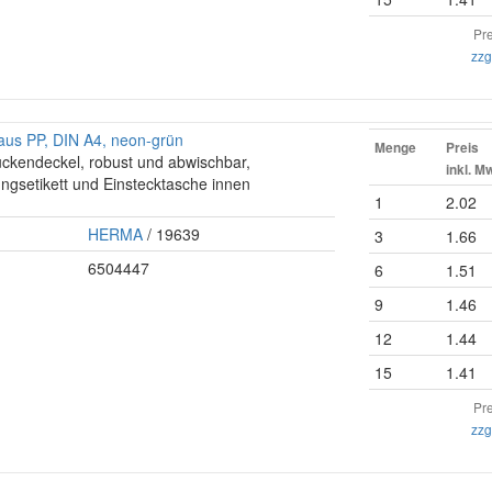
Pre
zzg
aus PP, DIN A4, neon-grün
Menge
Preis
ückendeckel, robust und abwischbar,
inkl. M
ungsetikett und Einstecktasche innen
1
2.02
HERMA
/ 19639
3
1.66
6504447
6
1.51
9
1.46
12
1.44
15
1.41
Pre
zzg