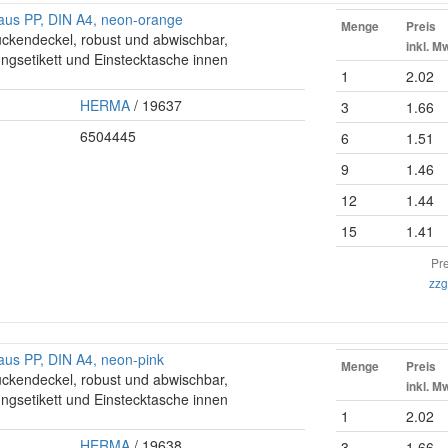
aus PP, DIN A4, neon-orange
Menge
Preis
ückendeckel, robust und abwischbar,
inkl. M
ungsetikett und Einstecktasche innen
1
2.02
HERMA
/ 19637
3
1.66
6504445
6
1.51
9
1.46
12
1.44
15
1.41
Pre
zzg
aus PP, DIN A4, neon-pink
Menge
Preis
ückendeckel, robust und abwischbar,
inkl. M
ungsetikett und Einstecktasche innen
1
2.02
HERMA
/ 19638
3
1.66