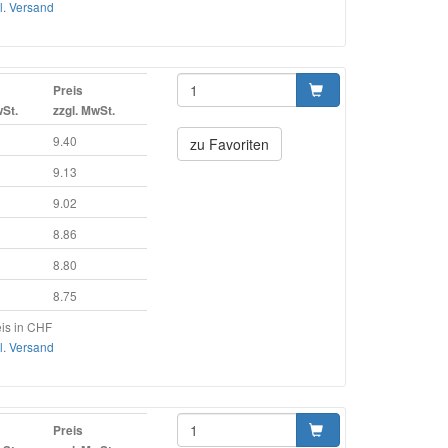
l. Versand
Preis
wSt.
zzgl. MwSt.
9.40
zu Favoriten
9.13
9.02
8.86
8.80
8.75
is in CHF
l. Versand
Preis