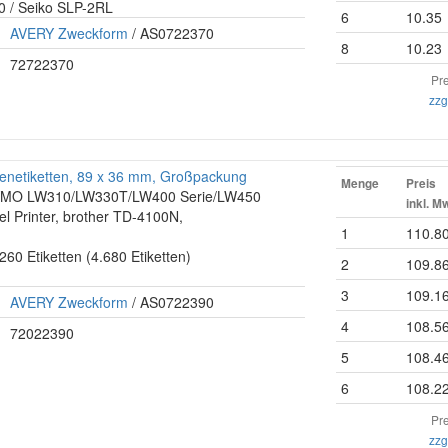
0 / Seiko SLP-2RL
6
10.35
AVERY Zweckform
/ AS0722370
8
10.23
72722370
Pre
zzg
enetiketten, 89 x 36 mm, Großpackung
Menge
Preis
 DYMO LW310/LW330T/LW400 Serie/LW450
inkl. M
el Printer, brother TD-4100N,
1
110.8
 260 Etiketten (4.680 Etiketten)
2
109.8
3
109.1
AVERY Zweckform
/ AS0722390
4
108.5
72022390
5
108.4
6
108.2
Pre
zzg