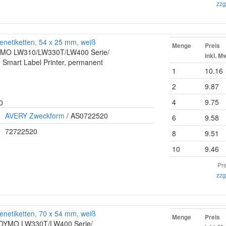
zzg
netiketten, 54 x 25 mm, weiß
Menge
Preis
 DYMO LW310/LW330T/LW400 Serie/
inkl. M
 Smart Label Printer, permanent
1
10.16
2
9.87
4
9.75
0
AVERY Zweckform
/ AS0722520
6
9.58
72722520
8
9.51
10
9.46
Pre
zzg
netiketten, 70 x 54 mm, weiß
Menge
Preis
ür DYMO LW330T/LW400 Serie/