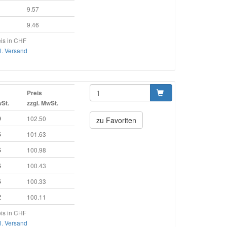
9.57
9.46
is in CHF
l. Versand
Preis
wSt.
zzgl. MwSt.
0
102.50
zu Favoriten
6
101.63
6
100.98
6
100.43
6
100.33
2
100.11
is in CHF
l. Versand