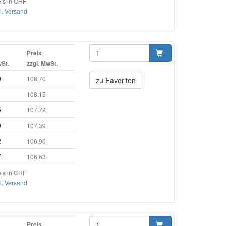
is in CHF
l. Versand
Preis
wSt.
zzgl. MwSt.
0
108.70
zu Favoriten
1
108.15
5
107.72
9
107.39
2
106.96
7
106.63
is in CHF
l. Versand
Preis