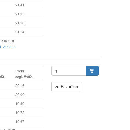
21.41
21.25
21.20
21.14
is in CHF
l. Versand
Preis
wSt.
zzgl. MwSt.
20.16
zu Favoriten
20.00
19.89
19.78
19.67