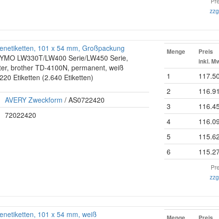
Pre
zzg
enetiketten, 101 x 54 mm, Großpackung
Menge
Preis
r DYMO LW330T/LW400 Serie/LW450 Serie,
inkl. M
ter, brother TD-4100N, permanent, weiß
1
117.5
 220 Etiketten (2.640 Etiketten)
2
116.9
AVERY Zweckform
/ AS0722420
3
116.4
72022420
4
116.0
5
115.6
6
115.2
Pre
zzg
netiketten, 101 x 54 mm, weiß
Menge
Preis