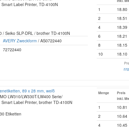
inkl. M
 Smart Label Printer, TD-4100N
1
18.80
2
18.51
4
18.39
 / Seiko SLP-DRL / brother TD-4100N
6
18.21
AVERY Zweckform
/ AS0722440
8
18.15
72722440
10
18.10
Pre
zzg
netiketten, 89 x 28 mm, weiß
Menge
Preis
 DYMO LW310/LW330T/LW400 Serie/
inkl. M
 Smart Label Printer, brother TD-4100N
1
10.81
130 Etiketten
2
10.64
4
10.45