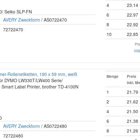
4
23.14
0/ Seiko SLP-FN
6
22.97
AVERY Zweckform
/ AS0722470
8
22.92
72722470
10
22.85
Pre
zzg
r-Rollenetiketten, 190 x 59 mm, weiß
Menge
Preis
t für DYMO LW330T/LW400 Serie/
inkl. M
 Smart Label Printer, brother TD-4100N
1
21.79
2
21.62
4
21.50
0
6
21.38
AVERY Zweckform
/ AS0722480
8
21.26
72722480