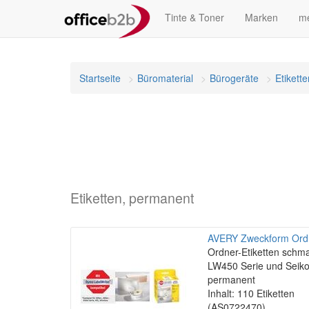
Tinte & Toner
Marken
me
Startseite
Büromaterial
Bürogeräte
Etikett
Etiketten, permanent
AVERY Zweckform Ordne
Ordner-Etiketten sch
LW450 Serie und Seiko
permanent
Inhalt: 110 Etiketten
(AS0722470)