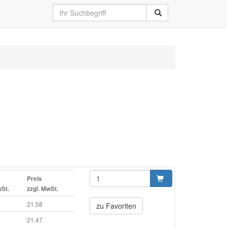
Preis
wSt.
zzgl. MwSt.
21.58
zu Favoriten
21.47