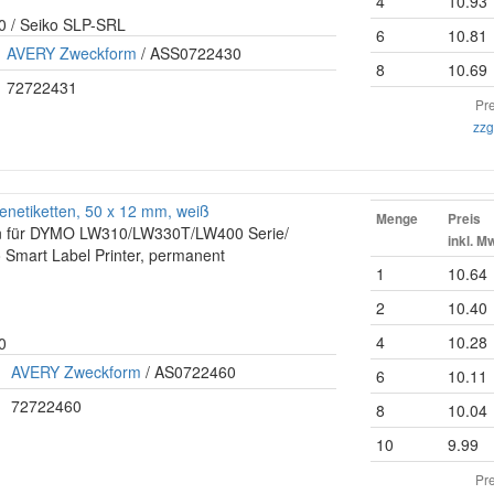
4
10.93
0 / Seiko SLP-SRL
6
10.81
AVERY Zweckform
/ ASS0722430
8
10.69
72722431
Pre
zzg
netiketten, 50 x 12 mm, weiß
Menge
Preis
ten für DYMO LW310/LW330T/LW400 Serie/
inkl. M
 Smart Label Printer, permanent
1
10.64
2
10.40
4
10.28
0
AVERY Zweckform
/ AS0722460
6
10.11
72722460
8
10.04
10
9.99
Pre