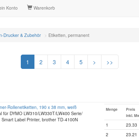
in Konto
Warenkorb
en-Drucker & Zubehör
Etiketten, permanent
1
2
3
4
5
>
>>
r-Rollenetiketten, 190 x 38 mm, weiß
Menge
Preis
mal für DYMO LW310/LW330T/LW400 Serie/
inkl. M
 Smart Label Printer, brother TD-4100N
1
23.33
2
23.21