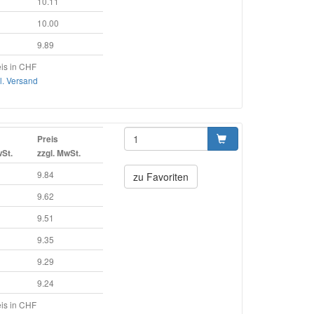
10.11
10.00
9.89
is in CHF
l. Versand
Preis
wSt.
zzgl. MwSt.
9.84
zu Favoriten
9.62
9.51
9.35
9.29
9.24
is in CHF