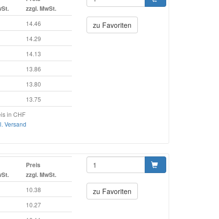
wSt.
zzgl. MwSt.
14.46
zu Favoriten
14.29
14.13
13.86
13.80
13.75
is in CHF
l. Versand
Preis
wSt.
zzgl. MwSt.
10.38
zu Favoriten
10.27