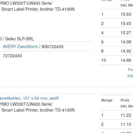
r DYMO LW330T/LW400 Serie/
inkl. M
 Smart Label Printer, brother TD-4100N
1
15.63
2
15.45
4
15.27
0 / Seiko SLP-SRL
6
14.98
AVERY Zweckform
/ AS0722430
8
14.92
72722430
10
14.86
Pre
zzg
netiketten, 101 x 54 mm, weiß
Menge
Preis
r DYMO LW330T/LW400 Serie/
inkl. M
 Smart Label Printer, brother TD-4100N
1
11.22
2
11.10