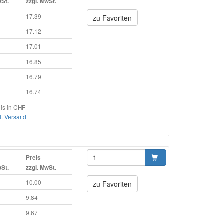
wSt.
zzgl. MwSt.
17.39
zu Favoriten
17.12
17.01
16.85
16.79
16.74
is in CHF
l. Versand
Preis
wSt.
zzgl. MwSt.
10.00
zu Favoriten
9.84
9.67